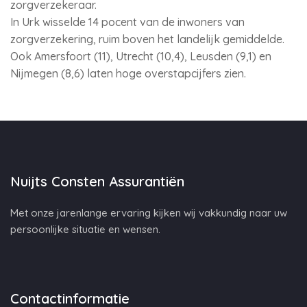
zorgverzekeraar.
In Urk wisselde 14 pocent van de inwoners van
zorgverzekering, ruim boven het landelijk gemiddelde.
Ook Amersfoort (11), Utrecht (10,4), Leusden (9,1) en
Nijmegen (8,6) laten hoge overstapcijfers zien.
Nuijts Consten Assurantiën
Met onze jarenlange ervaring kijken wij vakkundig naar uw
persoonlijke situatie en wensen.
Contactinformatie