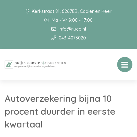
Kerkstraat 81, 6267EB, Cadier en Keer
Ma - Vr 9:00 - 17:00
info@nuco.nl
043-4073020
Autoverzekering bijna 10
procent duurder in eerste
kwartaal