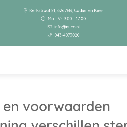
Kerkstraat 81, 6267EB, Cadier en Keer
Ma - Vr 9:00 - 17:00
info@nuco.nl
043-4073020
 en voorwaarden
ning verschillen ste