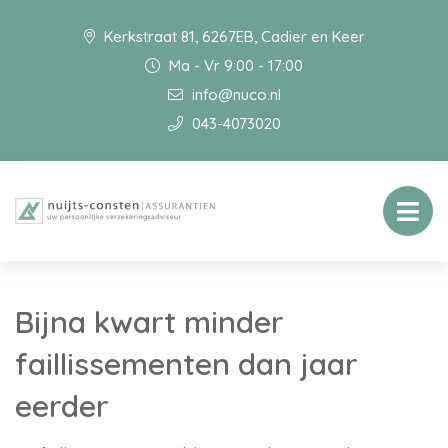
Kerkstraat 81, 6267EB, Cadier en Keer
Ma - Vr 9:00 - 17:00
info@nuco.nl
043-4073020
Bijna kwart minder
faillissementen dan jaar
eerder