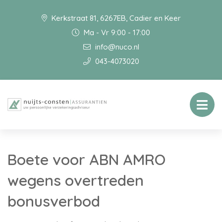
Kerkstraat 81, 6267EB, Cadier en Keer
Ma - Vr 9:00 - 17:00
info@nuco.nl
043-4073020
Boete voor ABN AMRO
wegens overtreden
bonusverbod