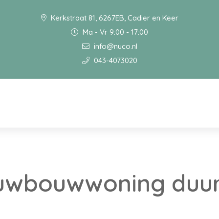
Kerkstraat 81, 6267EB, Cadier en Keer
Ma - Vr 9:00 - 17:00
info@nuco.nl
043-4073020
uwbouwwoning duur