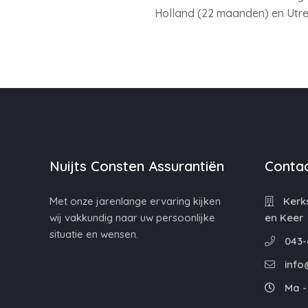
Holland (22 maanden) en Utrec
Nuijts Consten Assurantiën
Contac
Met onze jarenlange ervaring kijken
Kerks
wij vakkundig naar uw persoonlijke
en Keer
situatie en wensen.
043-
info
Ma - 