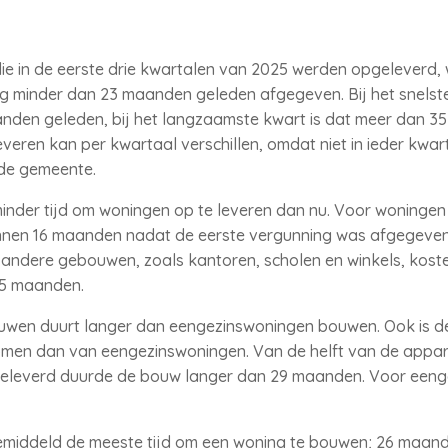
 in de eerste drie kwartalen van 2025 werden opgeleverd, 
g minder dan 23 maanden geleden afgegeven. Bij het snelste
nden geleden, bij het langzaamste kwart is dat meer dan 35
veren kan per kwartaal verschillen, omdat niet in ieder kwa
fde gemeente.
minder tijd om woningen op te leveren dan nu. Voor woningen
innen 16 maanden nadat de eerste vergunning was afgegeven
ndere gebouwen, zoals kantoren, scholen en winkels, kosten
15 maanden.
en duurt langer dan eengezinswoningen bouwen. Ook is d
n dan van eengezinswoningen. Van de helft van de apparte
eleverd duurde de bouw langer dan 29 maanden. Voor eeng
emiddeld de meeste tijd om een woning te bouwen; 26 maand