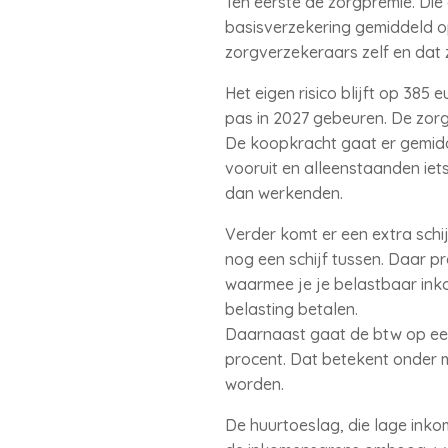
Ten eerste de zorgpremie. Di
basisverzekering gemiddeld o
zorgverzekeraars zelf en dat 
Het eigen risico blijft op 385 
pas in 2027 gebeuren. De zor
De koopkracht gaat er gemidd
vooruit en alleenstaanden ie
dan werkenden.
Verder komt er een extra schi
nog een schijf tussen. Daar p
waarmee je je belastbaar inko
belasting betalen.
Daarnaast gaat de btw op een 
procent. Dat betekent onder 
worden.
De huurtoeslag, die lage ink