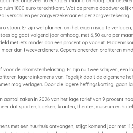
e gaat met ongeveer 10 euro per maand omhoog. Dat beteken
p ruim 1800 euro terechtkomt. Wat de premie daadwerkelijk
zal verschillen per zorgverzekeraar en per zorgverzekering.
euro staan. Er zijn wel plannen om het eigen risico te verlagen
gtoeslag gaat volgend jaar omhoog, met 6,50 euro per maa
eld met iets minder dan een procent op vooruit. Middenink
ts meer dan tweeverdieners. Gepensioneerden profiteren mind
jf voor de inkomstenbelasting. Er zijn nu twee schijven, een 
rofiteren lagere inkomens van. Tegelijk daalt de algemene he
men mag verlagen. Door die lagere heffingskorting, gaan la
aantal zaken in 2026 van het lage tarief van 9 procent naar
meer dat sporten, boeken, kranten, theater, museum en hote
omens met een huurhuis ontvangen, stijgt komend jaar met 11