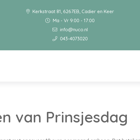
Kerkstraat 81, 6267EB, Cadier en Keer
Ma - Vr 9:00 - 17:00
info@nuco.nl
043-4073020
n van Prinsjesdag