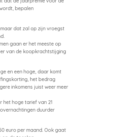
t dat de jaarpremie voor de
 wordt, bepalen
, maar dat zal op zijn vroegst
nd.
omen gaan er het meeste op
er van de koopkrachtstijging
lage en een hoge, daar komt
ffingskorting, het bedrag
gere inkomens juist weer meer
 het hoge tarief van 21
lovernachtingen duurder
,50 euro per maand. Ook gaat