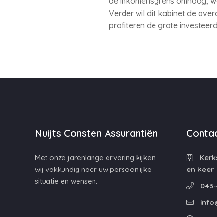
de inkomensgrens omhoog, wa
Verder wil dit kabinet de ov
profiteren de grote investeer
Nuijts Consten Assurantiën
Contac
Met onze jarenlange ervaring kijken
Kerks
wij vakkundig naar uw persoonlijke
en Keer
situatie en wensen.
043-
info