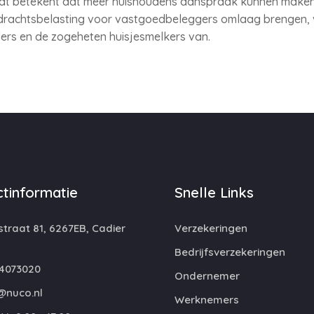
t betekent dat meer huishoudens aanspraak kunnen maken
erdrachtsbelasting voor vastgoedbeleggers omlaag brengen, 
ders en de zogeheten huisjesmelkers van.
tinformatie
Snelle Links
traat 81, 6267EB, Cadier
Verzekeringen
Bedrijfsverzekeringen
4073020
Ondernemer
@nuco.nl
Werknemers