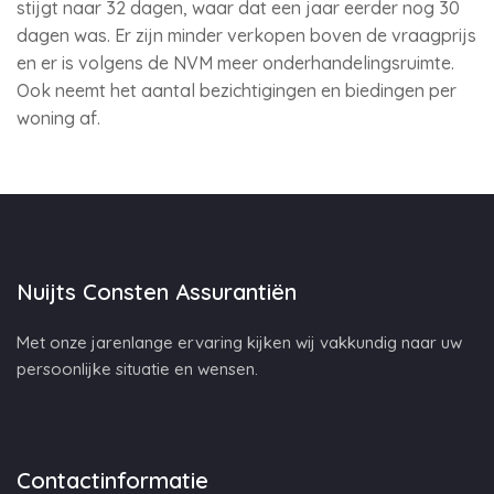
stijgt naar 32 dagen, waar dat een jaar eerder nog 30
dagen was. Er zijn minder verkopen boven de vraagprijs
en er is volgens de NVM meer onderhandelingsruimte.
Ook neemt het aantal bezichtigingen en biedingen per
woning af.
Nuijts Consten Assurantiën
Met onze jarenlange ervaring kijken wij vakkundig naar uw
persoonlijke situatie en wensen.
Contactinformatie