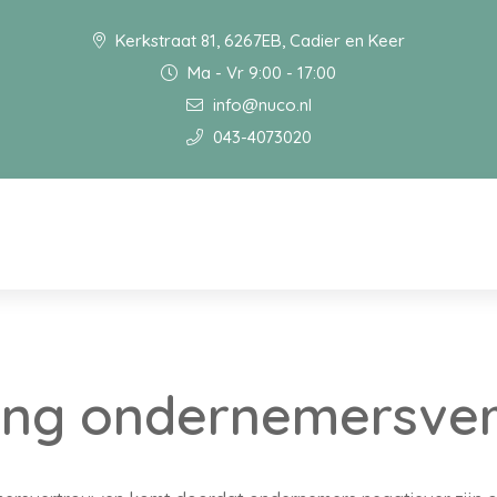
Kerkstraat 81, 6267EB, Cadier en Keer
Ma - Vr 9:00 - 17:00
info@nuco.nl
043-4073020
ling ondernemersve