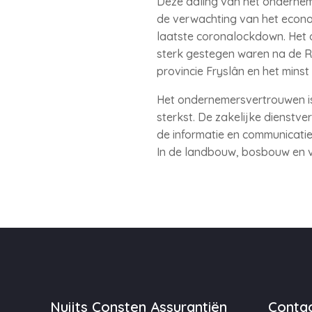
Deze daling van het ondernem
de verwachting van het econom
laatste coronalockdown. Het o
sterk gestegen waren na de Ru
provincie Fryslân en het minst 
Het ondernemersvertrouwen is 
sterkst. De zakelijke dienstve
de informatie en communicatie
In de landbouw, bosbouw en vi
Nuijts Consten Assurantiën
Contac