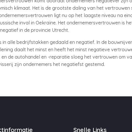
ersvertrouwen komt doordat ondernemers negatiever zijn ov
isch klimaat. Het is de grootste daling van het vertrouwen s
ndernemersvertrouwen ligt nu op het laagste niveau na eind
ssische inval in Oekraïne. Het ondernemersvertrouwen is het
negatief in de provincie Utrecht.
in alle bedrijfstakken gedaald en negatief. In de bouwnijve
rlening daalt het minst en heeft het minst negatieve vertrouwe
 en de autohandel en -reparatie sloeg het vertrouwen om van 
sserij zijn ondernemers het negatiefst gestemd.
tinformatie
Snelle Links