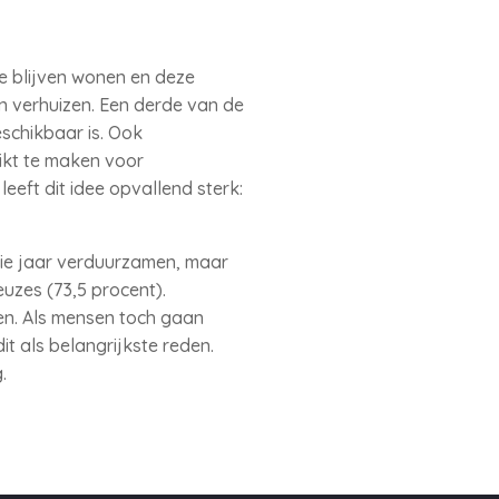
te blijven wonen en deze
n verhuizen. Een derde van de
schikbaar is. Ook
kt te maken voor
eeft dit idee opvallend sterk:
rie jaar verduurzamen, maar
uzes (73,5 procent).
en. Als mensen toch gaan
t als belangrijkste reden.
.