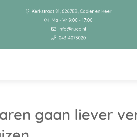
Kerkstraat 81, 6267EB, Cadier en Keer
Ma - Vr 9:00 - 17:00
info@nuco.nl
043-4073020
aren gaan liever v
izen