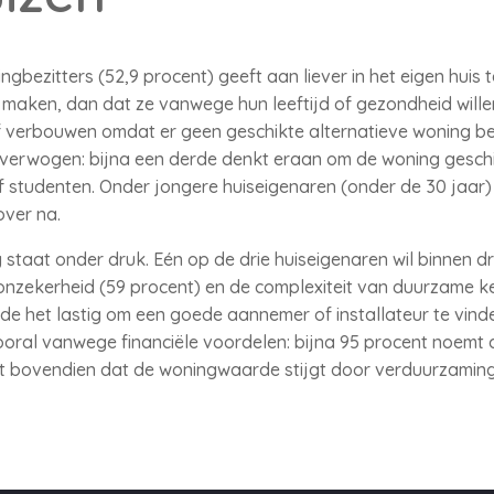
gbezitters (52,9 procent) geeft aan liever in het eigen huis 
maken, dan dat ze vanwege hun leeftijd of gezondheid wille
verbouwen omdat er geen geschikte alternatieve woning be
erwogen: bijna een derde denkt eraan om de woning geschi
 studenten. Onder jongere huiseigenaren (onder de 30 jaar) l
over na.
taat onder druk. Eén op de drie huiseigenaren wil binnen d
e onzekerheid (59 procent) en de complexiteit van duurzame ke
e het lastig om een goede aannemer of installateur te vind
ral vanwege financiële voordelen: bijna 95 procent noemt di
 bovendien dat de woningwaarde stijgt door verduurzaming