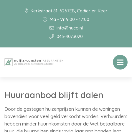
Kerkstraat 81, 6267EB, Cadier en Keer
Ma - Vr 9:00 - 17:00
info@nuco.nl
043-4073020
Huuraanbod blijft dalen
Door de gestegen huizenprijzen kunnen de woningen
bovendien voor veel geld verkocht worden. Verhuurders
hebben minder huurinkomsten door de Wet betaalbare
huur, die huurprijzen sinds vorig jaar aan banden legt.