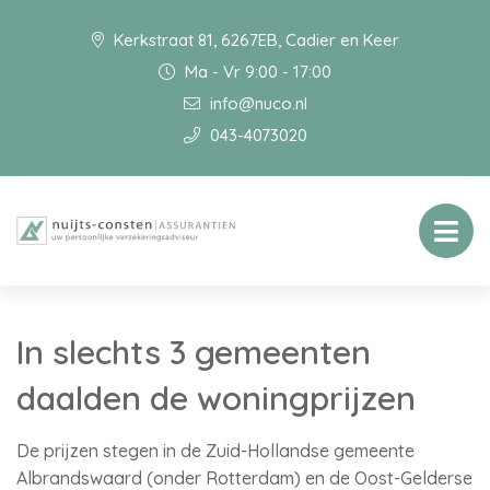
Kerkstraat 81, 6267EB, Cadier en Keer
Ma - Vr 9:00 - 17:00
info@nuco.nl
043-4073020
In slechts 3 gemeenten
daalden de woningprijzen
De prijzen stegen in de Zuid-Hollandse gemeente
Albrandswaard (onder Rotterdam) en de Oost-Gelderse