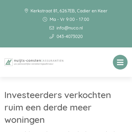
Kerkstraat 81, 6267EB, Cadier en Keer
Ma - Vr 9:00 - 17:00
info@nuco.nl
043-4073020
Investeerders verkochten
ruim een derde meer
woningen