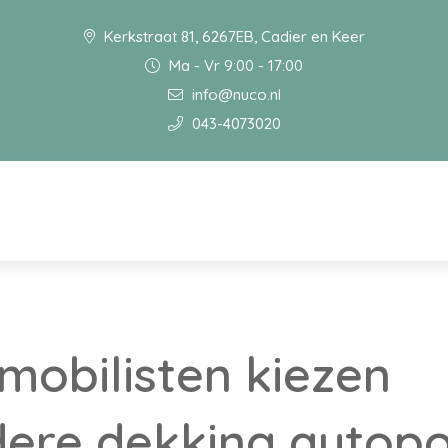
Kerkstraat 81, 6267EB, Cadier en Keer
Ma - Vr 9:00 - 17:00
info@nuco.nl
043-4073020
mobilisten kiezen
dere dekking autopo