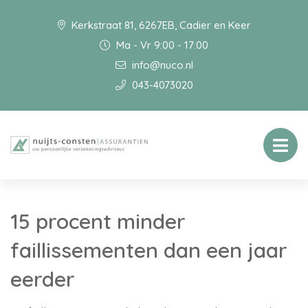
Kerkstraat 81, 6267EB, Cadier en Keer
Ma - Vr 9:00 - 17:00
info@nuco.nl
043-4073020
15 procent minder
faillissementen dan een jaar
eerder