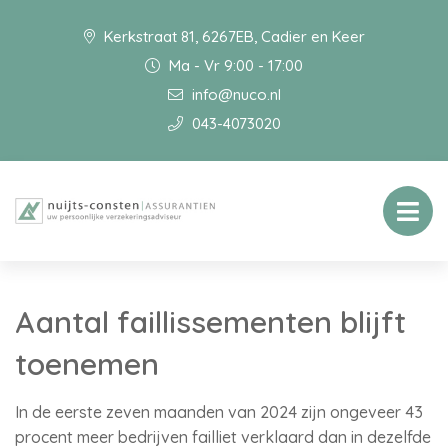
Kerkstraat 81, 6267EB, Cadier en Keer
Ma - Vr 9:00 - 17:00
info@nuco.nl
043-4073020
Aantal faillissementen blijft
toenemen
In de eerste zeven maanden van 2024 zijn ongeveer 43
procent meer bedrijven failliet verklaard dan in dezelfde