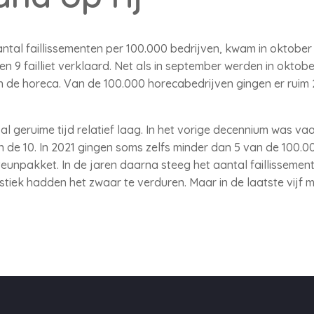
ntal faillissementen per 100.000 bedrijven, kwam in oktober u
n 9 failliet verklaard. Net als in september werden in oktobe
n de horeca. Van de 100.000 horecabedrijven gingen er ruim 23
t al geruime tijd relatief laag. In het vorige decennium was v
de 10. In 2021 gingen soms zelfs minder dan 5 van de 100.000
eunpakket. In de jaren daarna steeg het aantal faillissemen
istiek hadden het zwaar te verduren. Maar in de laatste vijf 