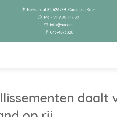
Kerkstraat 81, 6267EB, Cadier en Keer
Ma - Vr 9:00 - 17:00
info@nuco.nl
043-4073020
illissementen daalt 
and op rij