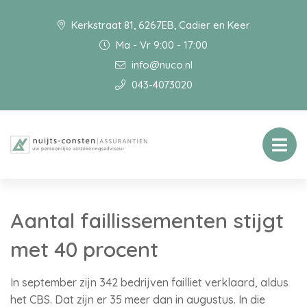
Kerkstraat 81, 6267EB, Cadier en Keer
Ma - Vr 9:00 - 17:00
info@nuco.nl
043-4073020
Aantal faillissementen stijgt
met 40 procent
In september zijn 342 bedrijven failliet verklaard, aldus
het CBS. Dat zijn er 35 meer dan in augustus. In die