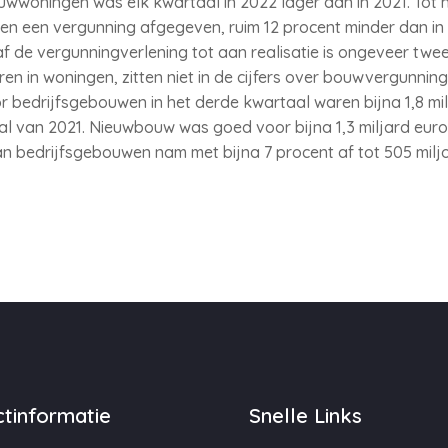
woningen was elk kwartaal in 2022 lager dan in 2021. Tot nu
 een vergunning afgegeven, ruim 12 procent minder dan in d
 de vergunningverlening tot aan realisatie is ongeveer twee
n in woningen, zitten niet in de cijfers over bouwvergunning
edrijfsgebouwen in het derde kwartaal waren bijna 1,8 milj
al van 2021. Nieuwbouw was goed voor bijna 1,3 miljard euro,
bedrijfsgebouwen nam met bijna 7 procent af tot 505 miljo
tinformatie
Snelle Links