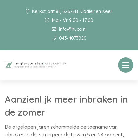
Kerkstraat 81, 6267EB, Cadier en Keer
Ma - Vr 9:00 - 17:00
info@nuco.nl
043-4073020
Aanzienlijk meer inbraken in
de zomer
De afgelopen jaren schommelde de toename van
inbraken in de zomerperiode tussen 5 en 24 procent,