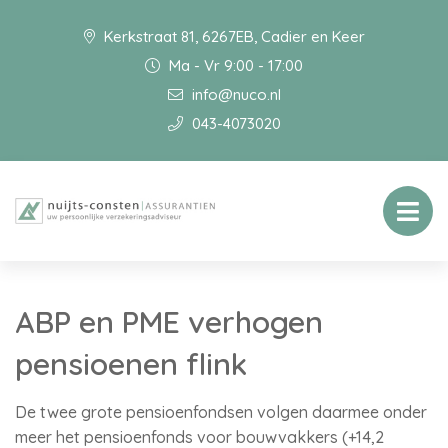
Kerkstraat 81, 6267EB, Cadier en Keer
Ma - Vr 9:00 - 17:00
info@nuco.nl
043-4073020
ABP en PME verhogen
pensioenen flink
De twee grote pensioenfondsen volgen daarmee onder
meer het pensioenfonds voor bouwvakkers (+14,2