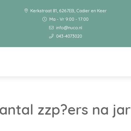
Kerkstraat 81, 6267EB, Cadier en Keer
Ma - Vr 9:00 - 17:00
info@nuco.nl
043-4073020
ntal zzp?ers na ja