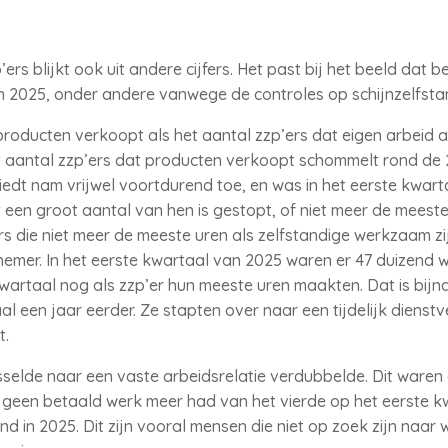
rs blijkt ook uit andere cijfers. Het past bij het beeld dat 
 in 2025, onder andere vanwege de controles op schijnzelfsta
producten verkoopt als het aantal zzp’ers dat eigen arbeid a
t aantal zzp’ers dat producten verkoopt schommelt rond de 
iedt nam vrijwel voortdurend toe, en was in het eerste kwar
 een groot aantal van hen is gestopt, of niet meer de meeste 
s die niet meer de meeste uren als zelfstandige werkzaam zij
nemer. In het eerste kwartaal van 2025 waren er 47 duizend 
 kwartaal nog als zzp’er hun meeste uren maakten. Dat is bijn
l een jaar eerder. Ze stapten over naar een tijdelijk dienst
t.
sselde naar een vaste arbeidsrelatie verdubbelde. Dit waren 
t geen betaald werk meer had van het vierde op het eerste kw
nd in 2025. Dit zijn vooral mensen die niet op zoek zijn naar 