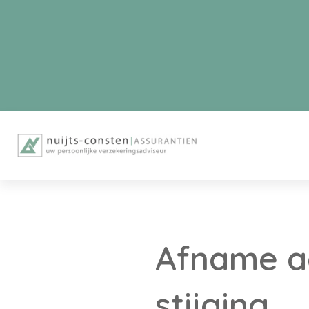
Afname aa
stijging