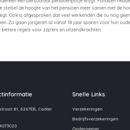
t iedereen een persoonlijk pensioenpotje krijgt. Fondsen heb
we stelsel de hoogte van het pensioen meer samen met de ho
legt. Ook is afgesproken dat veel werkenden die nu nog gee
oen. Zo gaan jongeren al vanaf 18 jaar sparen voor hun oude
 betere regels voor zzp'ers en uitzendkrachten.
tinformatie
Snelle Links
traat 81, 6267EB, Cadier
Verzekeringen
Bedrijfsverzekeringen
4073020
Ondernemer