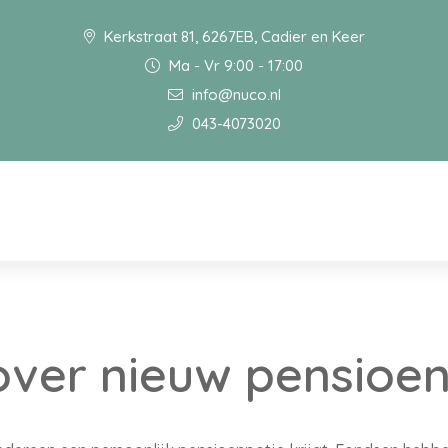
Kerkstraat 81, 6267EB, Cadier en Keer
Ma - Vr 9:00 - 17:00
info@nuco.nl
043-4073020
ver nieuw pensioen