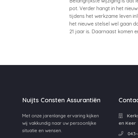
Belangrijkste wijziging is da
pot. Verder hangt in het nieu
tijdens het werkzame leven in
het nieuwe stelsel wel gaan d
21 jaar is. Daarnaast komen er
Nuijts Consten Assurantiën
Contac
Met onze jarenlange ervaring kijken
Kerks
wij vakkundig naar uw persoonlijke
en Keer
situatie en wensen.
043-