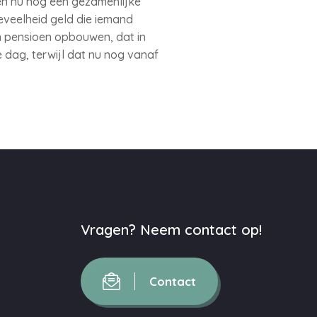
ben nu nog een gezamenlijke
eveelheid geld die iemand
n pensioen opbouwen, dat in
 dag, terwijl dat nu nog vanaf
Vragen? Neem contact op!
Contact