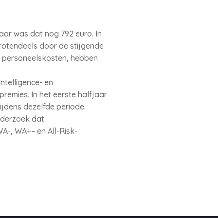
aar was dat nog 792 euro. In
rotendeels door de stijgende
e personeelskosten, hebben
Intelligence- en
premies. In het eerste halfjaar
ijdens dezelfde periode.
nderzoek dat
WA-, WA+– en All-Risk-