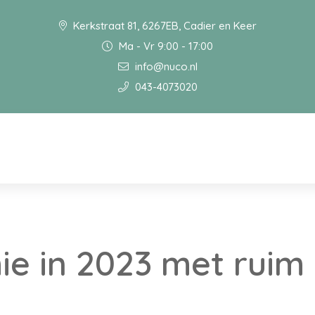
Kerkstraat 81, 6267EB, Cadier en Keer
Ma - Vr 9:00 - 17:00
info@nuco.nl
043-4073020
e in 2023 met ruim