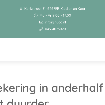
Kerkstraat 81, 6267EB, Cadier en Keer
Ma - Vr 9:00 - 17:00
info@nuco.nl
043-4073020
kering in anderhalf 
t duurder