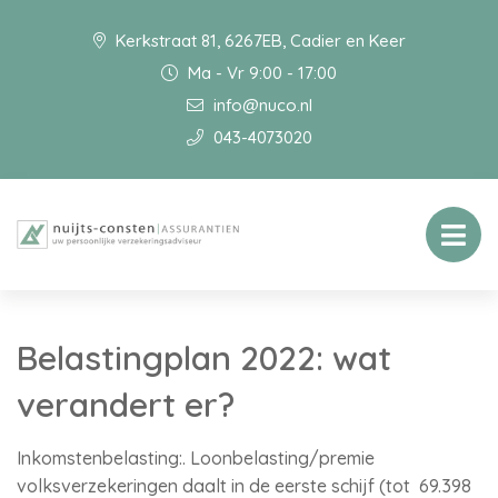
Kerkstraat 81, 6267EB, Cadier en Keer
Ma - Vr 9:00 - 17:00
info@nuco.nl
043-4073020
Belastingplan 2022: wat
verandert er?
Inkomstenbelasting:. Loonbelasting/premie
volksverzekeringen daalt in de eerste schijf (tot 69.398