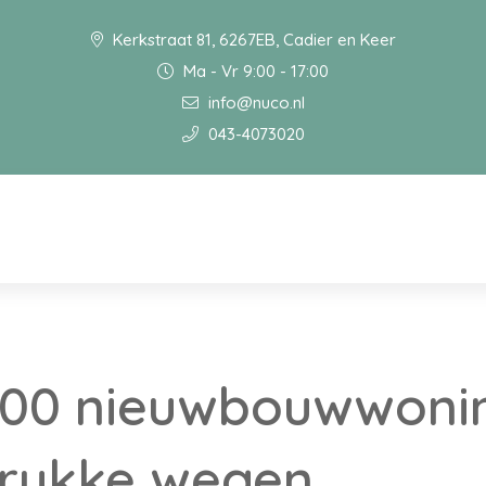
Kerkstraat 81, 6267EB, Cadier en Keer
Ma - Vr 9:00 - 17:00
info@nuco.nl
043-4073020
.000 nieuwbouwwoni
 drukke wegen