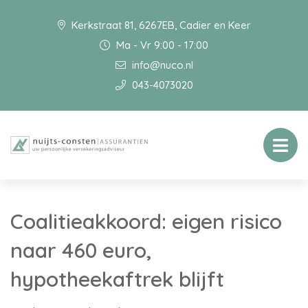
Kerkstraat 81, 6267EB, Cadier en Keer
Ma - Vr 9:00 - 17:00
info@nuco.nl
043-4073020
Coalitieakkoord: eigen risico
naar 460 euro,
hypotheekaftrek blijft