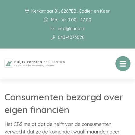
Kerkstraat 81, 6267EB, Cadier en Keer
Ma - Vr 9:00 - 17:00
info@nuco.nl
043-4073020
Consumenten bezorgd over
eigen financiën
Het CBS meldt dat de helft van de consumenten
verwacht dat ze de komende twaalf maanden geen