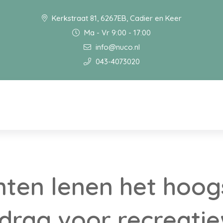
Kerkstraat 81, 6267EB, Cadier en Keer
Ma - Vr 9:00 - 17:00
info@nuco.nl
043-4073020
ten lenen het hoog
drag voor recreati