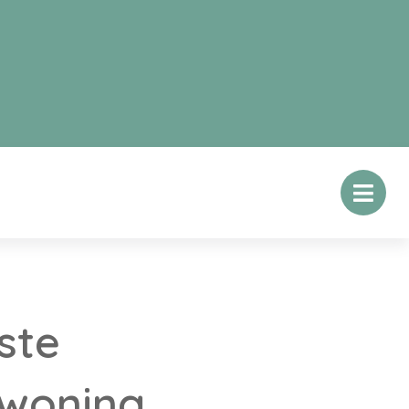
ste
ewoning