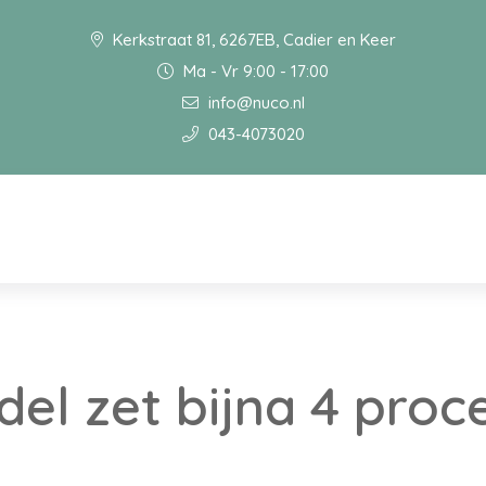
Kerkstraat 81, 6267EB, Cadier en Keer
Ma - Vr 9:00 - 17:00
info@nuco.nl
043-4073020
del zet bijna 4 pro