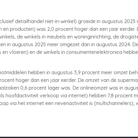
lusief detailhandel niet-in-winkel) groeide in augustus 2025
n en producten) was 2,0 procent hoger dan een jaar eerder. D
inkels, de winkels in meubels en woninginrichting, de drogiste
n in augustus 2025 meer omgezet dan in augustus 2024. De 
ens en vloeren) en de winkels in consumentenelektronica hebb
enotmiddelen hebben in augustus 3,9 procent meer omzet beh
ocent hoger dan een jaar eerder. De omzet van de supermar
aalzaken 0,6 procent lager was. De onlineomzet was in augus
s hoofdactiviteit verkoop via internet) hebben 7,8 procent
p via het internet een nevenactiviteit is (multichannelers), 