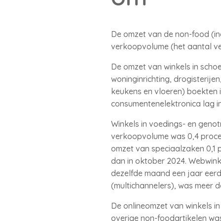
De omzet van de non-food (incl
verkoopvolume (het aantal ve
De omzet van winkels in scho
woninginrichting, drogisterijen
keukens en vloeren) boekten 
consumentenelektronica lag in
Winkels in voedings- en geno
verkoopvolume was 0,4 procent
omzet van speciaalzaken 0,1 p
dan in oktober 2024. Webwinke
dezelfde maand een jaar eerde
(multichannelers), was meer d
De onlineomzet van winkels in
overige non-foodartikelen was