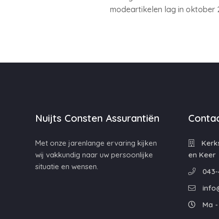
modeartikelen lag in oktober 
Nuijts Consten Assurantiën
Contac
Met onze jarenlange ervaring kijken
Kerks
wij vakkundig naar uw persoonlijke
en Keer
situatie en wensen.
043-
info
Ma - 