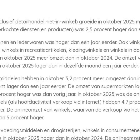
usief detailhandel niet-in-winkel) groeide in oktober 2025 me
rkochte diensten en producten) was 2,5 procent hoger dan e
enen en lederwaren was hoger dan een jaar eerder. Ook wink
, winkels in recreatieartikelen, kledingwinkels en winkels in do
in oktober 2025 meer omzet dan in oktober 2024. De omzet v
 oktober 2025 lager dan in dezelfde maand een jaar eerder.
tmiddelen hebben in oktober 3,2 procent meer omgezet dan i
 lager dan een jaar eerder. De omzet van supermarkten lag 
rocent hoger was dan vorig jaar. In oktober 2025 was de on
ls (als hoofdactiviteit verkoop via internet) hebben 4,7 pr
r. De onlineomzet van winkels, waarvan de verkoop via het in
an 5 procent hoger.
 voedingsmiddelen en drogisterijen, winkels in consumentenel
 in oktober 2025 hoger dan in oktober 2024. De onlineomzet 