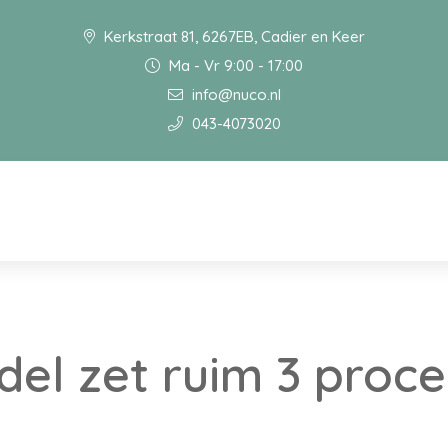
Kerkstraat 81, 6267EB, Cadier en Keer
Ma - Vr 9:00 - 17:00
info@nuco.nl
043-4073020
del zet ruim 3 proc