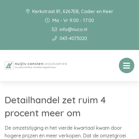
Kerkstraat 81, 6267EB, Cadier en Keer
Ma - Vr 9:00 - 17:00
info@nuco.nl
043-4073020
Detailhandel zet ruim 4
procent meer om
De omzetstijging in het vierde kwartaal kwam door
hogere prijzen én meer verkopen. Dat de omzetgroei