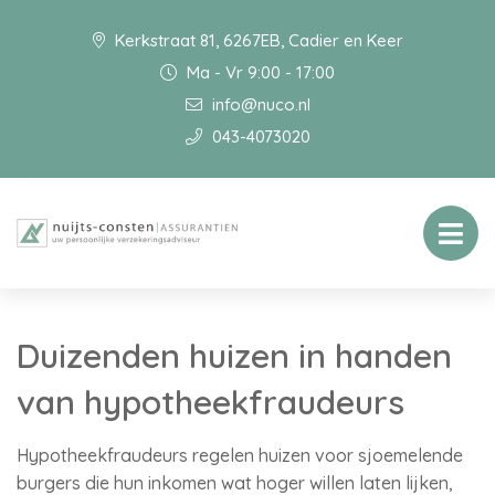
Kerkstraat 81, 6267EB, Cadier en Keer
Ma - Vr 9:00 - 17:00
info@nuco.nl
043-4073020
Duizenden huizen in handen
van hypotheekfraudeurs
Hypotheekfraudeurs regelen huizen voor sjoemelende
burgers die hun inkomen wat hoger willen laten lijken,