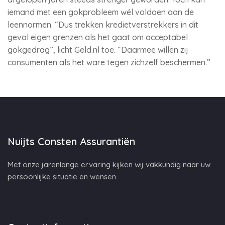
iemand met een gokprobleem wél voldoen aan de
leennormen. “Dus trekken kredietverstrekkers in dit
geval eigen grenzen als het gaat om acceptabel
gokgedrag”, licht Geld.nl toe. “Daarmee willen zij
consumenten als het ware tegen zichzelf beschermen.”
Nuijts Consten Assurantiën
Met onze jarenlange ervaring kijken wij vakkundig naar uw
persoonlijke situatie en wensen.