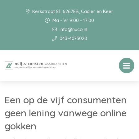
Kerkstraat 81, 6267EB, Cadier en Keer
Ma - Vr 9:00 - 17:00
info@nuco.nl
043-4073020
Een op de vijf consumenten
geen lening vanwege online
gokken