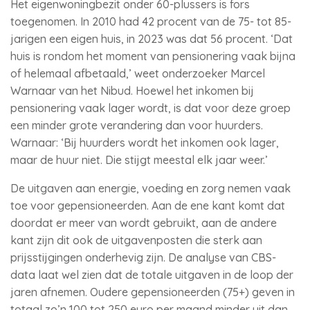
Het eigenwoningbezit onder 60-plussers is fors
toegenomen. In 2010 had 42 procent van de 75- tot 85-
jarigen een eigen huis, in 2023 was dat 56 procent. ‘Dat
huis is rondom het moment van pensionering vaak bijna
of helemaal afbetaald,’ weet onderzoeker Marcel
Warnaar van het Nibud. Hoewel het inkomen bij
pensionering vaak lager wordt, is dat voor deze groep
een minder grote verandering dan voor huurders.
Warnaar: ‘Bij huurders wordt het inkomen ook lager,
maar de huur niet. Die stijgt meestal elk jaar weer.’
De uitgaven aan energie, voeding en zorg nemen vaak
toe voor gepensioneerden. Aan de ene kant komt dat
doordat er meer van wordt gebruikt, aan de andere
kant zijn dit ook de uitgavenposten die sterk aan
prijsstijgingen onderhevig zijn. De analyse van CBS-
data laat wel zien dat de totale uitgaven in de loop der
jaren afnemen. Oudere gepensioneerden (75+) geven in
totaal zo’n 100 tot 250 euro per maand minder uit dan