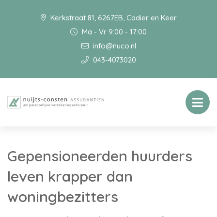
Kerkstraat 81, 6267EB, Cadier en Keer
Ma - Vr 9:00 - 17:00
info@nuco.nl
043-4073020
Gepensioneerden huurders
leven krapper dan
woningbezitters