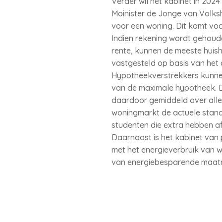
Verder wil het kabinet in 202
Moinister de Jonge van Volks
voor een woning. Dit komt vo
Indien rekening wordt gehoude
rente, kunnen de meeste huish
vastgesteld op basis van het 
Hypotheekverstrekkers kunnen
van de maximale hypotheek. D
daardoor gemiddeld over alle 
woningmarkt de actuele stand
studenten die extra hebben af
Daarnaast is het kabinet van
met het energieverbruik van w
van energiebesparende maat