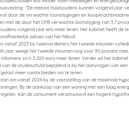
4 studieschulden iets minder laten meewegen en energiezuinig
huisvesting: “De meeste huishoudens kunnen volgend jaar v
oral door de verwachte loonstijgingen en koopkrachtmaatre
n met de door het CPB verwachte loonstijging van 3,7 proce
oudens volgend jaar iets meer lenen. Het kabinet heeft de 
onafhankelijk advies van het Nibud.
 vanaf 2023 bij tweeverdieners het tweede inkomen volled
it jaar weegt het tweede inkomen nog voor 90 procent mee
inkomens zo’n 3.200 euro meer lenen. Verder wil het kabinet 
 van de studieschuld bepalend is bij het aanvragen van een
gelost meer ruimte bieden om te lenen.
 plan om vanaf 2024 bij de vaststelling van de maximale hy
oningen. Bij de aankoop van een woning met een laag energi
regelen, kan de consument verantwoord een hogere hypot