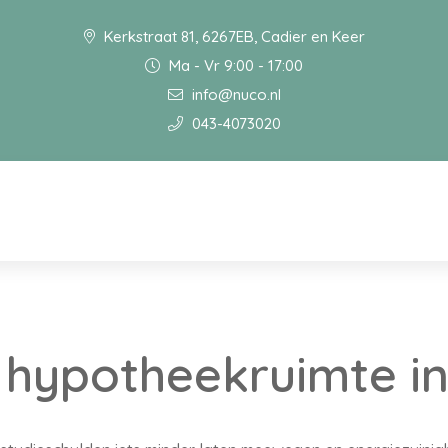
Kerkstraat 81, 6267EB, Cadier en Keer
Ma - Vr 9:00 - 17:00
info@nuco.nl
043-4073020
 hypotheekruimte i