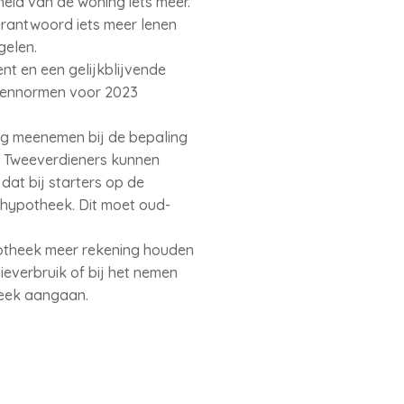
heid van de woning iets meer.
erantwoord iets meer lenen
gelen.
nt en een gelijkblijvende
leennormen voor 2023
ig meenemen bij de bepaling
. Tweeverdieners kunnen
dat bij starters op de
 hypotheek. Dit moet oud-
potheek meer rekening houden
everbruik of bij het nemen
heek aangaan.