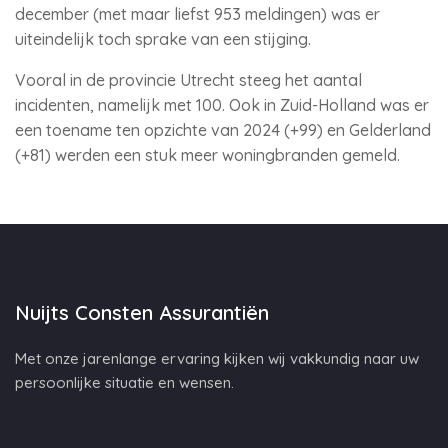
december (met maar liefst 953 meldingen) was er
uiteindelijk toch sprake van een stijging.
Vooral in de provincie Utrecht steeg het aantal
incidenten, namelijk met 100. Ook in Zuid-Holland was er
een toename ten opzichte van 2024 (+99) en Gelderland
(+81) werden een stuk meer woningbranden gemeld.
Nuijts Consten Assurantiën
Met onze jarenlange ervaring kijken wij vakkundig naar uw
persoonlijke situatie en wensen.