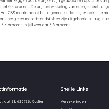
r wil niet zeggen dat de prijzen zijn gedaald ten opzichte van j
 met 0,4 procent. De prijsontwikkeling van energie heeft al g
. Het CBS maakt naast het algemene inflatiecijfer ook elke ma
an energie en motorbrandstoffen zijn uitgehaald. In augustus
,4 procent. In juli was dat 6,8 procent.
tinformatie
Snelle Links
traat 81, 6267EB, Cadier
Verzekeringen