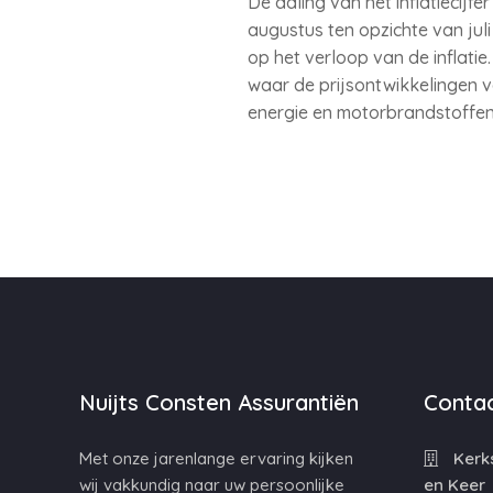
De daling van het inflatiecijfe
augustus ten opzichte van juli
op het verloop van de inflatie
waar de prijsontwikkelingen v
energie en motorbrandstoffen 6
Nuijts Consten Assurantiën
Contac
Met onze jarenlange ervaring kijken
Kerks
wij vakkundig naar uw persoonlijke
en Keer