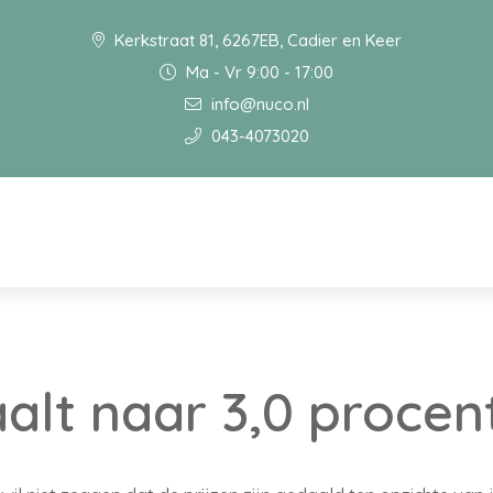
Kerkstraat 81, 6267EB, Cadier en Keer
Ma - Vr 9:00 - 17:00
info@nuco.nl
043-4073020
aalt naar 3,0 procen