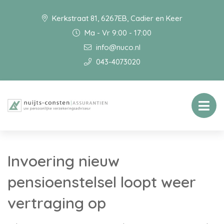
Kerkstraat 81, 6267EB, Cadier en Keer
Ma - Vr 9:00 - 17:00
info@nuco.nl
043-4073020
Invoering nieuw
pensioenstelsel loopt weer
vertraging op