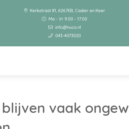
Kerkstraat 81, 6267EB, Cadier en Keer
Ma - Vr 9:00 - 17:00
info@nuco.nl
043-4073020
blijven vaak ongewi
en