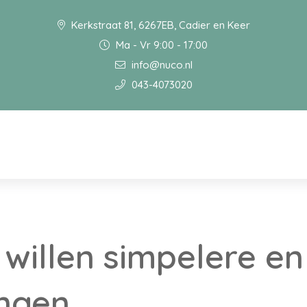
Kerkstraat 81, 6267EB, Cadier en Keer
Ma - Vr 9:00 - 17:00
info@nuco.nl
043-4073020
willen simpelere en
ingen