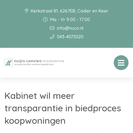
Kerkstraat 81, 6267EB, Cadier en Keer
Ma - Vr 9:00 - 17:00
info@nuco.nl
043-4073020
Kabinet wil meer
transparantie in biedproces
koopwoningen