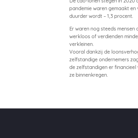
De cao-lonen stegen in 2020 
pandemie waren gemaakt en voo
duurder wordt – 1,3 procent.
Er waren nog steeds mensen 
werkloos of verdienden minde
verkleinen.
Vooral dankzij de loonsverho
zelfstandige ondernemers zag
de zelfstandigen er financiee
ze binnenkregen.