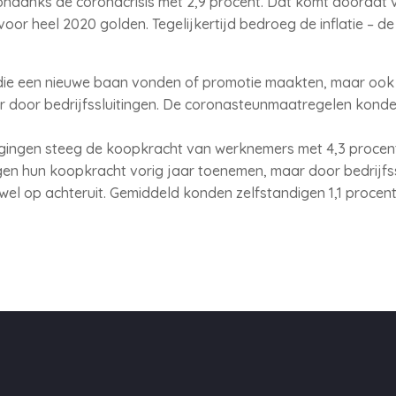
ondanks de coronacrisis met 2,9 procent. Dat komt doordat 
r heel 2020 golden. Tegelijkertijd bedroeg de inflatie – de
die een nieuwe baan vonden of promotie maakten, maar ook
r door bedrijfssluitingen. De coronasteunmaatregelen konde
gingen steeg de koopkracht van werknemers met 4,3 procent
en hun koopkracht vorig jaar toenemen, maar door bedrijfss
l wel op achteruit. Gemiddeld konden zelfstandigen 1,1 proce