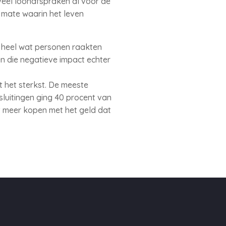
veel loonafspraken al voor de
 mate waarin het leven
 heel wat personen raakten
n die negatieve impact echter
 het sterkst. De meeste
luitingen ging 40 procent van
nt meer kopen met het geld dat