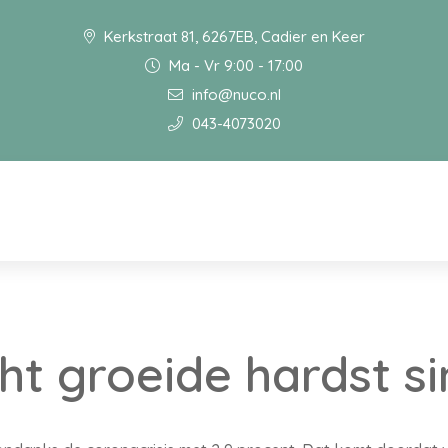
Kerkstraat 81, 6267EB, Cadier en Keer
Ma - Vr 9:00 - 17:00
info@nuco.nl
043-4073020
t groeide hardst si