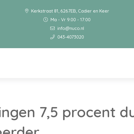
Kerkstraat 81, 6267EB, Cadier en Keer
Ma - Vr 9:00 - 17:00
info@nuco.nl
043-4073020
ngen 7,5 procent d
eerder