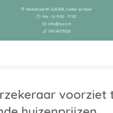
Kerkstraat 81, 6267EB, Cadier en Keer
Ma - Vr 9:00 - 17:00
info@nuco.nl
043-4073020
rzekeraar voorziet 
ende huizenprijzen