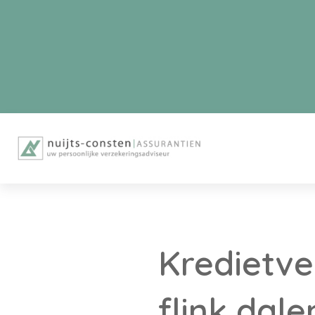
Kredietve
flink dal