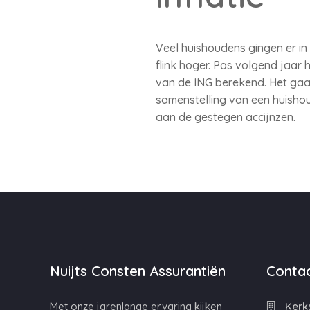
Veel huishoudens gingen er in 
flink hoger. Pas volgend jaa
van de ING berekend. Het gaat
samenstelling van een huishou
aan de gestegen accijnzen.
Nuijts Consten Assurantiën
Contac
Met onze jarenlange ervaring kijken
Kerks