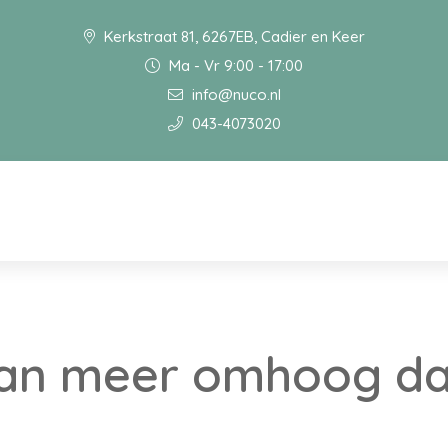
Kerkstraat 81, 6267EB, Cadier en Keer
Ma - Vr 9:00 - 17:00
info@nuco.nl
043-4073020
an meer omhoog da