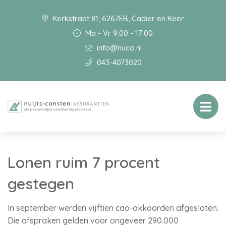
Kerkstraat 81, 6267EB, Cadier en Keer
Ma - Vr 9:00 - 17:00
info@nuco.nl
043-4073020
Lonen ruim 7 procent
gestegen
In september werden vijftien cao-akkoorden afgesloten.
Die afspraken gelden voor ongeveer 290.000