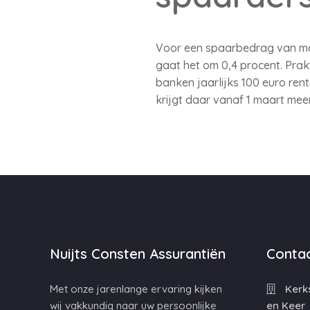
Voor een spaarbedrag van max
gaat het om 0,4 procent. Pra
banken jaarlijks 100 euro rent
krijgt daar vanaf 1 maart meer
Nuijts Consten Assurantiën
Contac
Met onze jarenlange ervaring kijken
Kerks
wij vakkundig naar uw persoonlijke
en Keer