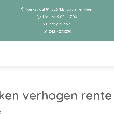
Kerkstraat 81, 6267EB, Cadier en Keer
Ma - Vr 9:00 - 17:00
info@nuco.nl
043-4073020
ken verhogen rente
s