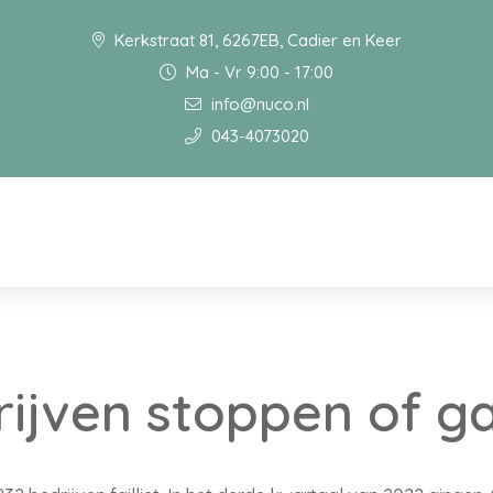
Kerkstraat 81, 6267EB, Cadier en Keer
Ma - Vr 9:00 - 17:00
info@nuco.nl
043-4073020
ijven stoppen of gaa