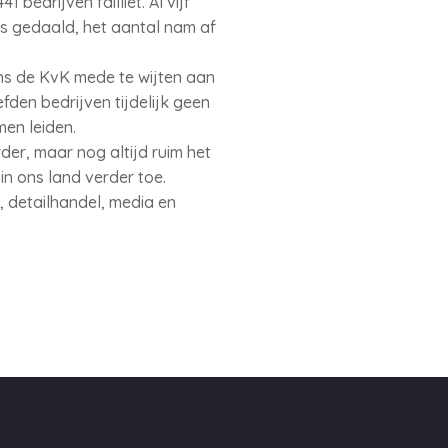
bedrijven failliet. Al vijf
 is gedaald, het aantal nam af
ens de KvK mede te wijten aan
en bedrijven tijdelijk geen
men leiden.
der, maar nog altijd ruim het
n ons land verder toe.
T, detailhandel, media en