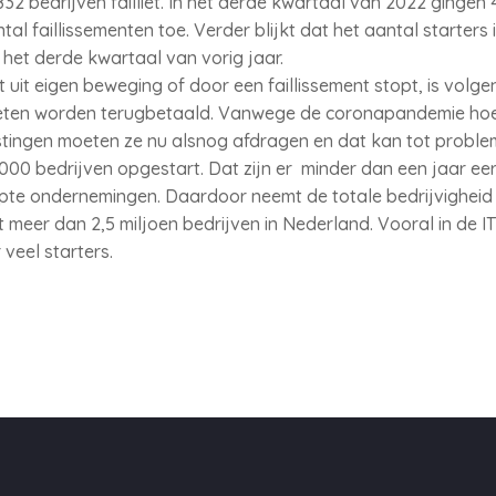
2 bedrijven failliet. In het derde kwartaal van 2022 gingen 441 
tal faillissementen toe. Verder blijkt dat het aantal starters
het derde kwartaal van vorig jaar.
 uit eigen beweging of door een faillissement stopt, is volg
ten worden terugbetaald. Vanwege de coronapandemie hoefd
astingen moeten ze nu alsnog afdragen en dat kan tot proble
000 bedrijven opgestart. Dat zijn er minder dan een jaar eer
te ondernemingen. Daardoor neemt de totale bedrijvigheid i
st meer dan 2,5 miljoen bedrijven in Nederland. Vooral in de I
 veel starters.